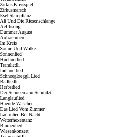
Zirkus Kreisspiel
Zirkusmarsch
Esel Stampftanz
Ali Und Die Riesenschlange
Aefflisong
Dummer August
Aufraeumen
Im Kreis
Sonne Und Wolke
Sonnenlied
Huehnerlied
Tramliedli
Indianerlied
Schneegloeggli Lied
Badliedli
Herbstlied
Der Schneemann Schmilzt
Langlauflied
Haende Waschen
Das Lied Vom Zimmer
Laermlied Bei Nacht
Wetterhexentanz
Blumenlied
Wiesenkonzert
Traumschiffli