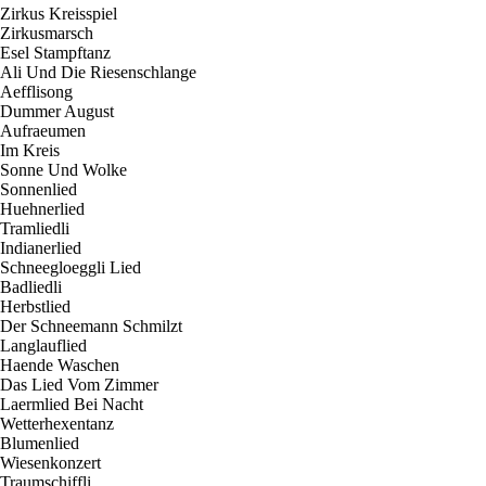
Zirkus Kreisspiel
Zirkusmarsch
Esel Stampftanz
Ali Und Die Riesenschlange
Aefflisong
Dummer August
Aufraeumen
Im Kreis
Sonne Und Wolke
Sonnenlied
Huehnerlied
Tramliedli
Indianerlied
Schneegloeggli Lied
Badliedli
Herbstlied
Der Schneemann Schmilzt
Langlauflied
Haende Waschen
Das Lied Vom Zimmer
Laermlied Bei Nacht
Wetterhexentanz
Blumenlied
Wiesenkonzert
Traumschiffli