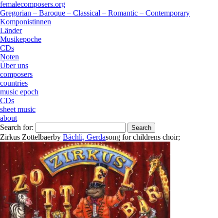
femalecomposers.org
Gregorian – Baroque – Classical – Romantic – Contemporary
Komponistinnen
Länder
Musikepoche
CDs
Noten
Über uns
composers
countries
music epoch
CDs
sheet music
about
Search for:
Zirkus Zottelbaer
by
Bächli, Gerda
song
for
childrens choir
;