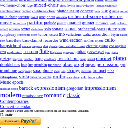
mixed-choir
womens-choir
fuge
hymn
improvisation
gloria
instrumentalmusik
song
pianoauszug
concert
cantate
childrens-choir
mass
chamber-music
motet
kyrie
orchestral-score
orchestra-
opera
male-choir
octet
nocturne
nonet
oratorio
partitur
music
quartett
quintet
prelude
psalm
romance
ouverture
scherzo
rondo
piece
sonata
sopran
solo
orchestral-parts
suite
sextet
septet
serenata
sinfonietta
trio
accordion
tenor
symphony
variations
toccata
waltz
bayan
symphonic-poem
basset-
cello
wind-section
recorder
bass-clarinet
bass-flute
celesta
horn
carillon
harpsichord
electric-guitar
cor-anglais
dizi
double-bell-trumpet
crotales
daegeum
djembe
flute
guitar
bassoon
erhu
euphonium
glockenspiel
flugelhorn
gayageum
guan
guqin
piano
clarinet
harp
french-horn
guzheng
haegeum
handbell
woodblock
huqin
kannel
orgel
oboe
percussion
doublebass
marimba
lute
timpani
pipa
koto
mandolin
strings
saxophone
trumpet
trombone
tuba
saenghwang
sheng
sho
theremin
violin
viola
vibraphone
viola da Gamba
zither
waterphone
xylophone
Music epoch
expressionism
impressionism
barock
gregorian
akkadian-period
modern
romantic
classic
renaissance
Contemporaries
Concert calendar
Als Amazon-Partner verdient Komponistinnen.org an qualifizierten Verkäufen.
Donate