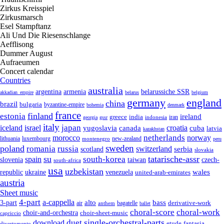
Zirkus Kreisspiel
Zirkusmarsch
Esel Stampftanz
Ali Und Die Riesenschlange
Aefflisong
Dummer August
Aufraeumen
Concert calendar
Countries
australia
armenia
belarussiche SSR
argentina
akkadian_empire
belarus
belgium
germany
england
china
brazil
bulgaria
byzantine-empire
bohemia
denmark
france
finland
estonia
ireland
greece
india
indonesia
iran
georgia
gssr
italy
japan
croatia
iceland
israel
yugoslavia
canada
cuba
latvia
kazakhstan
netherlands
morocco
norway
lithuania
luxembourg
new-zealand
montenegro
peru
sweden
poland
romania
russia
switzerland
serbia
scotland
slovakia
su
tatarische-assr
south-korea
spain
taiwan
czech-
slovenia
south-africa
usa
uzbekistan
wales
republic
venezuela
ukraine
united-arab-emirates
austria
Sheet music
4-part
a-cappella
3-part
alto
bass
air
bagatelle
derivative-work
anthem
ballet
choral-score
choral-work
choir-and-orchestra
choir-sheet-music
capriccio
single-orchestral-parts
download
duet
fantasia
etude
divertomento